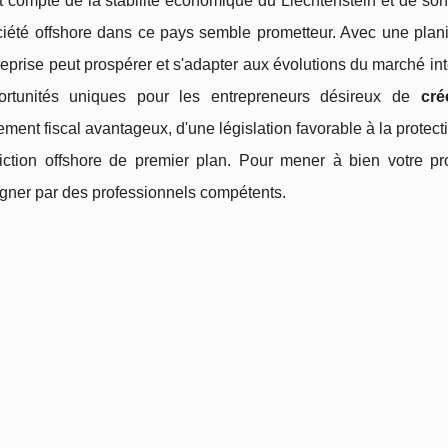
 compte de la stabilité économique du Liechtenstein et de son 
iété offshore dans ce pays semble prometteur. Avec une planif
reprise peut prospérer et s'adapter aux évolutions du marché int
rtunités uniques pour les entrepreneurs désireux de
cré
ment fiscal avantageux, d'une législation favorable à la protection
iction offshore de premier plan. Pour mener à bien votre proj
ner par des professionnels compétents.