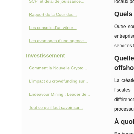
SCPI et délai de jouissance...
locaux p
Quels 
Rapport de la Cour des...
Outre son
Les conseils d'un vitrier...
entrepris
Les avantages d'une agence...
services 
Investissement
Quelle
offsho
Comment la Nouvelle Crypto...
La créati
L'impact du crowdfunding sur...
fiscales
Endeavour Mining : Leader de...
différenc
Tout ce qu'il faut savoir sur...
processu
À quoi