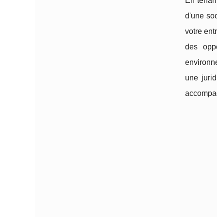
En tenant
d'une soc
votre ent
des oppo
environne
une jurid
accompag