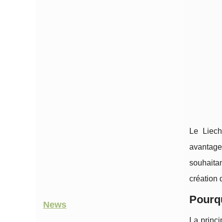
Le Liech
avantageu
souhaita
création 
Pourqu
News
La princi