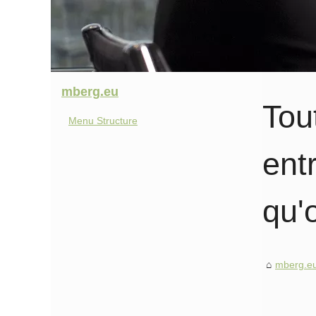
mberg.eu
Tout
Menu Structure
ent
qu'
mberg.e