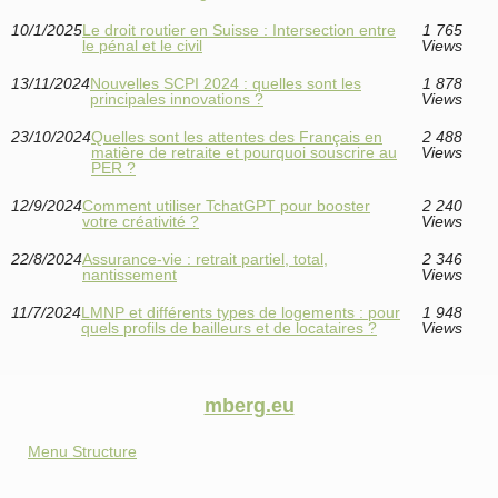
10/1/2025
Le droit routier en Suisse : Intersection entre
1 765
le pénal et le civil
Views
13/11/2024
Nouvelles SCPI 2024 : quelles sont les
1 878
principales innovations ?
Views
23/10/2024
Quelles sont les attentes des Français en
2 488
matière de retraite et pourquoi souscrire au
Views
PER ?
12/9/2024
Comment utiliser TchatGPT pour booster
2 240
votre créativité ?
Views
22/8/2024
Assurance-vie : retrait partiel, total,
2 346
nantissement
Views
11/7/2024
LMNP et différents types de logements : pour
1 948
quels profils de bailleurs et de locataires ?
Views
mberg.eu
Menu Structure