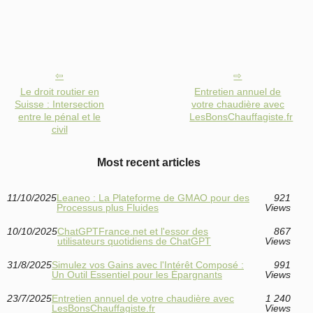
Le droit routier en
Entretien annuel de
Suisse : Intersection
votre chaudière avec
entre le pénal et le
LesBonsChauffagiste.fr
civil
Most recent articles
11/10/2025
Leaneo : La Plateforme de GMAO pour des
921
Processus plus Fluides
Views
10/10/2025
ChatGPTFrance.net et l'essor des
867
utilisateurs quotidiens de ChatGPT
Views
31/8/2025
Simulez vos Gains avec l'Intérêt Composé :
991
Un Outil Essentiel pour les Épargnants
Views
23/7/2025
Entretien annuel de votre chaudière avec
1 240
LesBonsChauffagiste.fr
Views