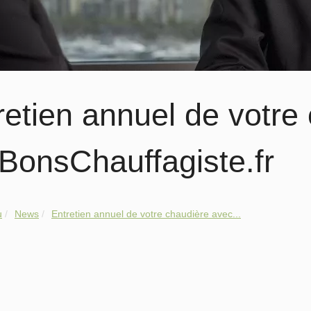
retien annuel de votre
BonsChauffagiste.fr
u
News
Entretien annuel de votre chaudière avec...