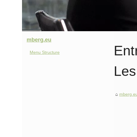
mberg.eu
Ent
Menu Structure
Les
mberg.e