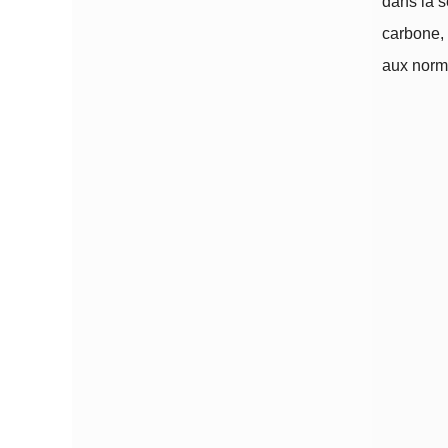
dans la s
carbone, 
aux norme