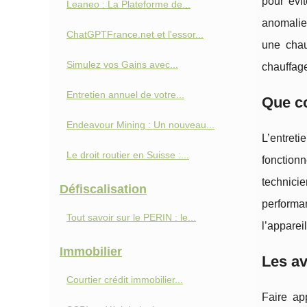
pour évi
Leaneo : La Plateforme de...
anomalie
ChatGPTFrance.net et l'essor...
une chau
Simulez vos Gains avec...
chauffag
Entretien annuel de votre...
Que co
Endeavour Mining : Un nouveau...
L’entreti
Le droit routier en Suisse :...
fonctionn
technicie
Défiscalisation
performan
Tout savoir sur le PERIN : le...
l’appareil
Immobilier
Les av
Courtier crédit immobilier...
Faire ap