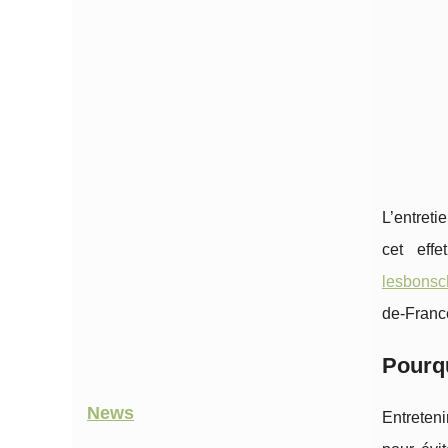
L’entreti
cet effe
lesbonsch
de-France
Pourqu
News
Entreteni