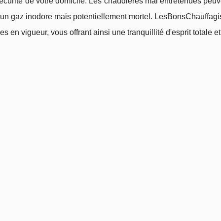
écurité de votre domicile. Les chaudières mal entretenues peu
un gaz inodore mais potentiellement mortel. LesBonsChauffagist
s en vigueur, vous offrant ainsi une tranquillité d'esprit totale et