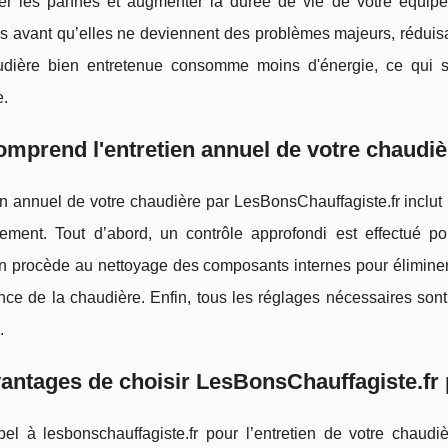
ter les pannes et augmenter la durée de vie de votre équipe
s avant qu’elles ne deviennent des problèmes majeurs, réduisa
dière bien entretenue consomme moins d'énergie, ce qui s
e.
mprend l'entretien annuel de votre chaudiè
en annuel de votre chaudière par LesBonsChauffagiste.fr inclut
ement. Tout d’abord, un contrôle approfondi est effectué pour
n procède au nettoyage des composants internes pour éliminer 
ce de la chaudière. Enfin, tous les réglages nécessaires sont 
.
antages de choisir LesBonsChauffagiste.fr 
pel à lesbonschauffagiste.fr pour l’entretien de votre chaud