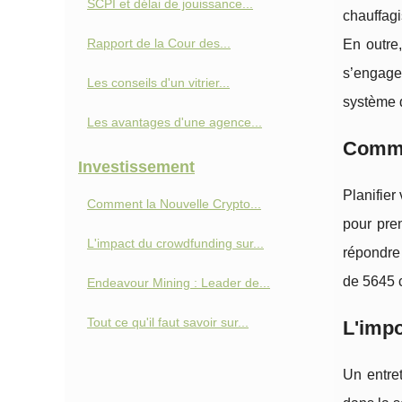
SCPI et délai de jouissance...
chauffagi
Rapport de la Cour des...
En outre,
s’engagen
Les conseils d'un vitrier...
système 
Les avantages d'une agence...
Commen
Investissement
Planifier
Comment la Nouvelle Crypto...
pour pren
L'impact du crowdfunding sur...
répondre 
de 5645 cl
Endeavour Mining : Leader de...
Tout ce qu'il faut savoir sur...
L'impo
Un entret