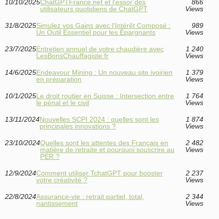
10/10/2025
ChatGPTFrance.net et l'essor des
866
utilisateurs quotidiens de ChatGPT
Views
31/8/2025
Simulez vos Gains avec l'Intérêt Composé :
989
Un Outil Essentiel pour les Épargnants
Views
23/7/2025
Entretien annuel de votre chaudière avec
1 240
LesBonsChauffagiste.fr
Views
14/6/2025
Endeavour Mining : Un nouveau site ivoirien
1 379
en préparation
Views
10/1/2025
Le droit routier en Suisse : Intersection entre
1 764
le pénal et le civil
Views
13/11/2024
Nouvelles SCPI 2024 : quelles sont les
1 874
principales innovations ?
Views
23/10/2024
Quelles sont les attentes des Français en
2 482
matière de retraite et pourquoi souscrire au
Views
PER ?
12/9/2024
Comment utiliser TchatGPT pour booster
2 237
votre créativité ?
Views
22/8/2024
Assurance-vie : retrait partiel, total,
2 344
nantissement
Views