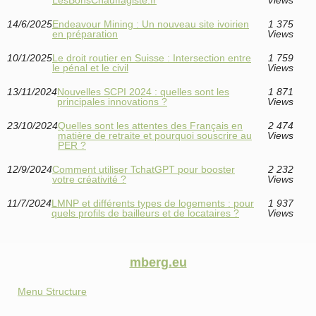
LesBonsChauffagiste.fr
Views
14/6/2025
Endeavour Mining : Un nouveau site ivoirien
1 375
en préparation
Views
10/1/2025
Le droit routier en Suisse : Intersection entre
1 759
le pénal et le civil
Views
13/11/2024
Nouvelles SCPI 2024 : quelles sont les
1 871
principales innovations ?
Views
23/10/2024
Quelles sont les attentes des Français en
2 474
matière de retraite et pourquoi souscrire au
Views
PER ?
12/9/2024
Comment utiliser TchatGPT pour booster
2 232
votre créativité ?
Views
11/7/2024
LMNP et différents types de logements : pour
1 937
quels profils de bailleurs et de locataires ?
Views
mberg.eu
Menu Structure