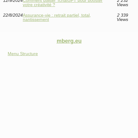
12/9/2024
Comment utiliser TchatGPT pour booster
2 232
votre créativité ?
Views
22/8/2024
Assurance-vie : retrait partiel, total,
2 339
nantissement
Views
mberg.eu
Menu Structure