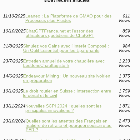
Most recent articles
11/10/2025
Leaneo : La Plateforme de GMAO pour des
911
Processus plus Fluides
Views
10/10/2025
ChatGPTFrance.net et l'essor des
859
utilisateurs quotidiens de ChatGPT
Views
31/8/2025
Simulez vos Gains avec l'Intérêt Composé :
984
Un Outil Essentiel pour les Épargnants
Views
23/7/2025
Entretien annuel de votre chaudière avec
1 233
LesBonsChauffagiste.fr
Views
14/6/2025
Endeavour Mining : Un nouveau site ivoirien
1 375
en préparation
Views
10/1/2025
Le droit routier en Suisse : Intersection entre
1 759
le pénal et le civil
Views
13/11/2024
Nouvelles SCPI 2024 : quelles sont les
1 871
principales innovations ?
Views
23/10/2024
Quelles sont les attentes des Français en
2 473
matière de retraite et pourquoi souscrire au
Views
PER ?